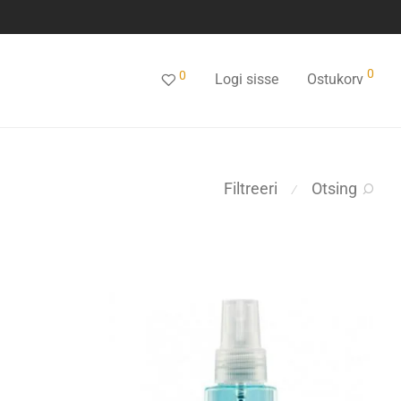
0
0
Logi sisse
Ostukorv
Filtreeri
Otsing
⁄