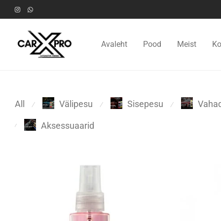
Avaleht
Pood
Meist
Ko
All
Välipesu
Sisepesu
Vahad
⁄
⁄
⁄
Aksessuaarid
⁄