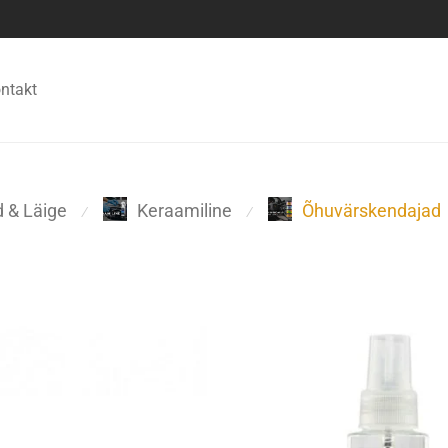
ntakt
 & Läige
Keraamiline
Õhuvärskendajad
⁄
⁄