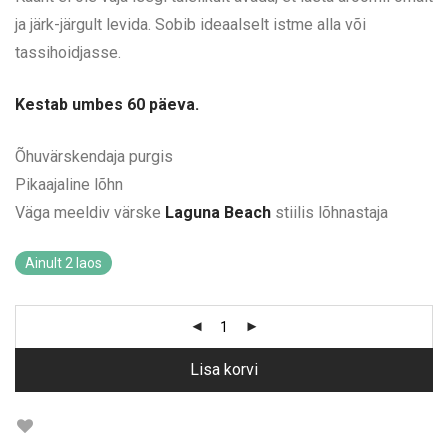
ja järk-järgult levida. Sobib ideaalselt istme alla või
tassihoidjasse.
Kestab umbes 60 päeva.
Õhuvärskendaja purgis
Pikaajaline lõhn
Väga meeldiv värske
Laguna Beach
stiilis lõhnastaja
Ainult 2 laos
Lisa korvi