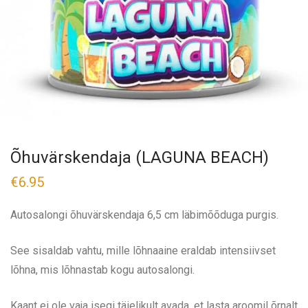
Õhuvärskendaja (LAGUNA BEACH)
€
6.95
Autosalongi õhuvärskendaja 6,5 cm läbimõõduga purgis.
See sisaldab vahtu, mille lõhnaaine eraldab intensiivset
lõhna, mis lõhnastab kogu autosalongi.
Kaant ei ole vaja isegi täielikult avada, et lasta aroomil õrnalt